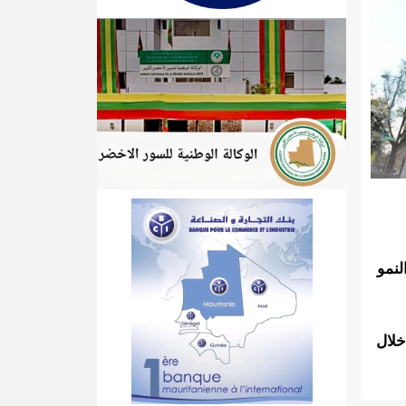
لنمو
خلال