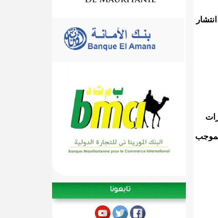
نتشار
رات
 بموجب
تابعونا