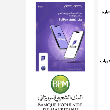
باره
تويات