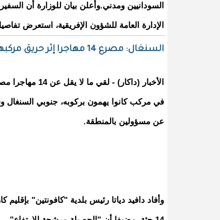
السودانيين ومدني.وأعلن بيان للوزارة أن السفي
الإدارة العامة للشؤون الإفريقية، استعرض تفاصيل
السنغال: مصرع 14 مهاجرا إثر حريق مركبهم
الأخبار (داكار) - ل
في مركب كانوا يهمون بركوبه، جنوبي السنغال وف
عن مسؤولين بالمنطقة.
وأفاد دافيد دياتا رئيس بلدية "كافونتين" بإقليم 
14 جثة، مضيفا أن "الحصيلة مرشحة للارتفاع".