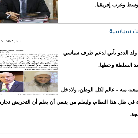
وسط وغرب إفريقيا.
ست سياسية
ثلاثاء, 06/28/2022 - 15:23
ولد الددو تأتي لدعم طرف سياسي
ضد السلطة وخطها.
عته منه - عالم لكل الوطن، ولادخل
 في ظل هذا النظام، وليعلم من ينبغي أن يعلم أن التحريض تجارة
جة.