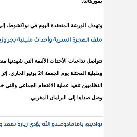
بموريتانيا.
وتهدف الورشة المنعقدة اليوم في نواكشوط، إل
ملف الهجرة السرية وأحداث مليلية‬ يجر وزي
تتواصل تداعيات الأحداث الأليمة التي شهدتها منط
ومليلية المحتلة يوم الجمعة 4
النظاميين تنفيذ عملية الاقتحام الجماعي والت
وصل صداها إلى البرلمان المغربي.
نواذيبو: بامامادوعبدو الله يؤدي زيارة تف