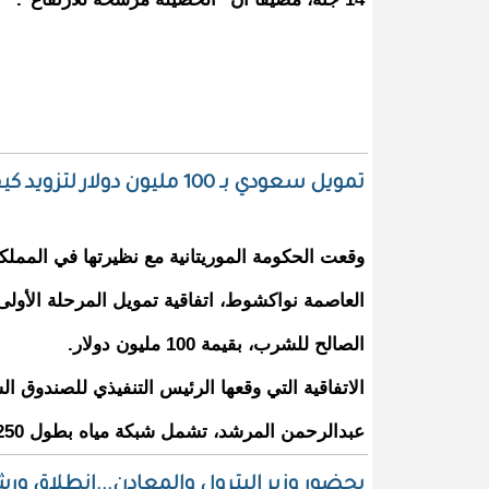
تمويل سعودي بـ 100 مليون دولار لتزويد كيفه بالماء
وقعت الحكومة الموريتانية مع نظيرتها في المملكة ا
العاصمة نواكشوط، اتفاقية تمويل المرحلة الأولى،
الصالح للشرب، بقيمة 100 مليون دولار.
الاتفاقية التي وقعها الرئيس التنفيذي للصندوق ا
عبدالرحمن المرشد، تشمل شبكة مياه بطول 250 كلم لتصل إلى 90 قرية وتجمع بنسبة تشكّل 20٪؜ من سكان موريتانيا.
بحضور وزير البترول والمعادن...انطلاق و