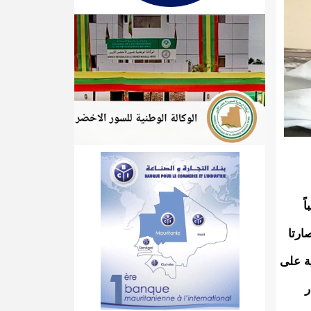
ً
ارتا
ة على
ر