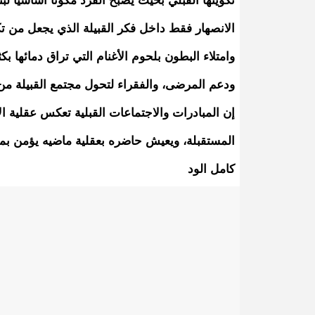
تكوينها القبلي بحيث يصبح الفرد مكونا أساسيا لبن
الانصهار فقط داخل فكر القبيلة الذي يجعل من تكا
وامتلاء البطون بلحوم الأغنام التي تراق دمائها 
ودعم المرضى، والفقراء لتحول مجتمع القبيلة من
إن المبادرات والاجتماعات القبلية تعكس عقلية الإن
المستقبلة، ويعيش حاضره بعقلية ماضيه يؤمن بما
كامل الود