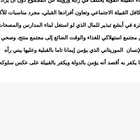
اء القبيلة القوية يختلف في راية ورؤيته عن المجموع دون أن يراد 
فل القبيلة الاجتماعي وتعاون أفرادها القبلي، مجرد مناسبات للأ
بكثرة في أبشع تبذير للمال الذي لو استغل لبناء المدارس والمصحات
 مجتمع استهلاكي للغذاء والوقت الضائع إلى مجتمع منتج، وصحي 
سان الموريتاني الذي يؤمن إيمانا تاما بالقبلية وعليها يبني رآه
 يكفر به أقصد أنه يؤمن بالدولة ويكفر بالقبيلة على عكس سلوكه