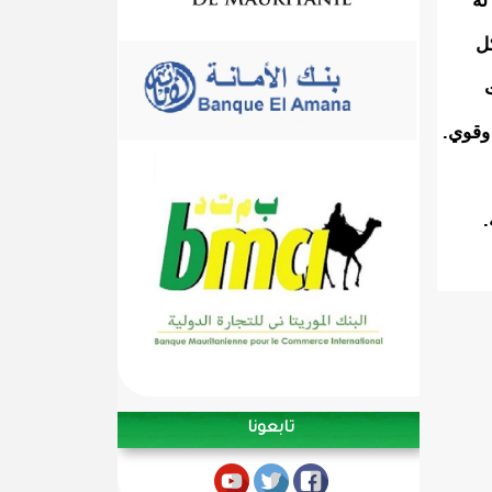
له
كل
وقوي.
.
تابعونا