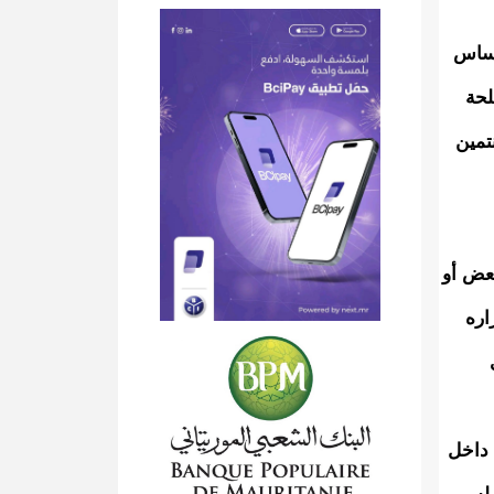
لأساس
لحة
تمين
بعض أو
اره
 داخل