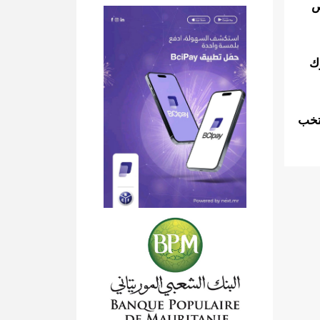
ص
ك
يل.منتخب