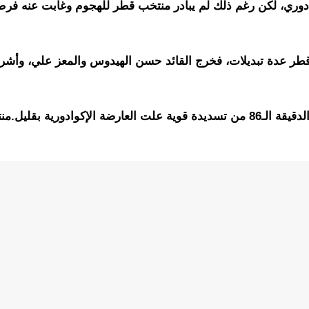
دوري، لكن رغم ذلك لم يبادر منتخب قطر للهجوم وغابت عنه فر
ر عدة تبديلات، فخرج القائد حسن الهيدوس والمعز علي، وأشر
وكاد مونتاري أن يسجل هدف تقليص الفارق في الدقيقة الـ86 من تسديدة قوية علت العارضة الإكوادورية بقل